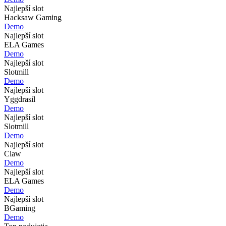
Najlepší slot
Hacksaw Gaming
Demo
Najlepší slot
ELA Games
Demo
Najlepší slot
Slotmill
Demo
Najlepší slot
Yggdrasil
Demo
Najlepší slot
Slotmill
Demo
Najlepší slot
Claw
Demo
Najlepší slot
ELA Games
Demo
Najlepší slot
BGaming
Demo