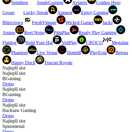
Spinthon
SpadeGaming
Aviatrix
Golden Hero
Group
Lucky Streak
Apparat
Enjoy Gaming
Blitzcrown
FreshVintage
Wicked Games
Jacks
Animo
Reel Noise
PittaPlus
Ready Play Gaming
Flatdog
Hold Your Hat
VeliPlay
CROCO
Megafair
Phantom
Live Vegas
Slotmill
PlayEola
Betora
Happy Duck
Toucan Royale
Najlepší slot
Najlepší slot
BGaming
Demo
Najlepší slot
BGaming
Demo
Najlepší slot
Hacksaw Gaming
Demo
Najlepší slot
Spinomenal
Demo