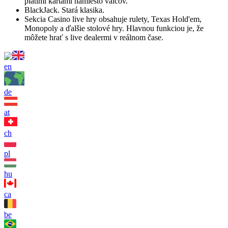
piatimi kartami namiesto valcov.
BlackJack. Stará klasika.
Sekcia Casino live hry obsahuje rulety, Texas Hold'em,
Monopoly a ďalšie stolové hry. Hlavnou funkciou je, že
môžete hrať s live dealermi v reálnom čase.
en
de
at
ch
pl
hu
ca
be