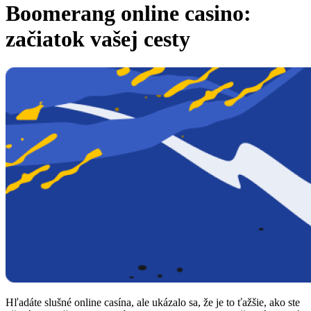
Boomerang online casino:
začiatok vašej cesty
Hľadáte slušné online casína, ale ukázalo sa, že je to ťažšie, ako ste