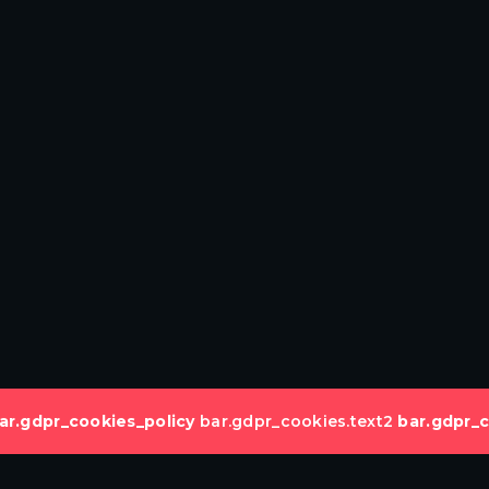
ar.gdpr_cookies_policy
bar.gdpr_cookies.text2
bar.gdpr_